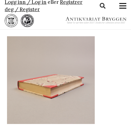
Logg inn / Log in
eller
Registrer
deg / Register