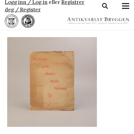
Logg inn / Log in
eller
Registrer
deg / Register