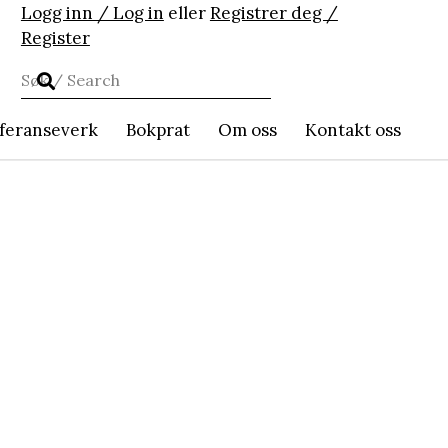
Logg inn / Log in
eller
Registrer deg /
Register
feranseverk
Bokprat
Om oss
Kontakt oss