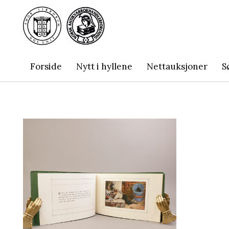
Forside
Nytt i hyllene
Nettauksjoner
S