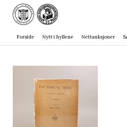
Forside
Nytt i hyllene
Nettauksjoner
S