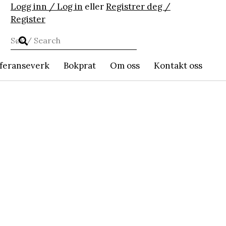
Logg inn / Log in
eller
Registrer deg /
Register
feranseverk
Bokprat
Om oss
Kontakt oss