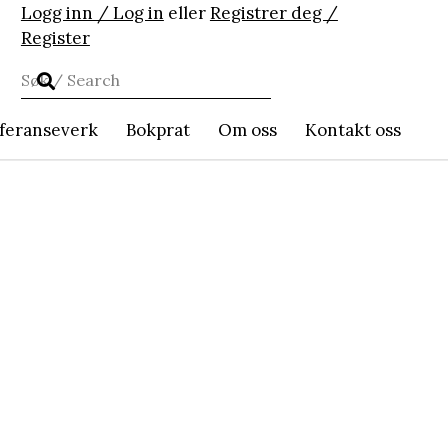
Logg inn / Log in
eller
Registrer deg /
Register
feranseverk
Bokprat
Om oss
Kontakt oss