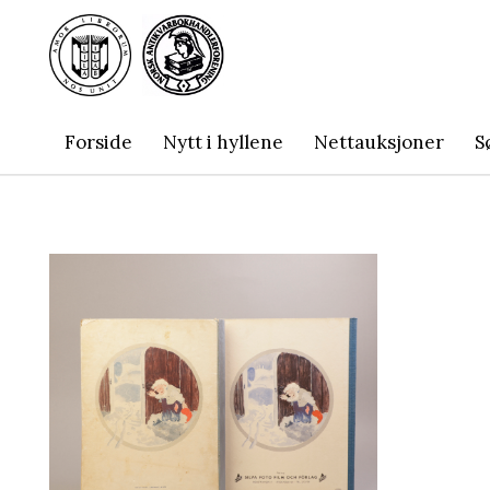
Forside
Nytt i hyllene
Nettauksjoner
S