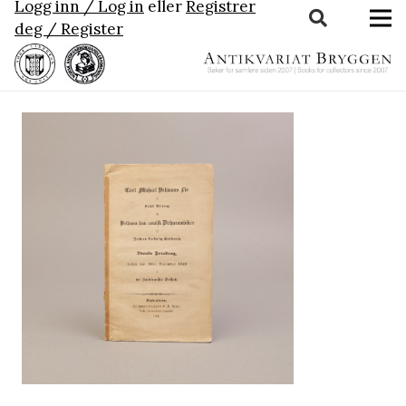
Logg inn / Log in
eller
Registrer
deg / Register