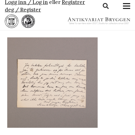
Logg inn / Log in
eller
Registrer
deg / Register