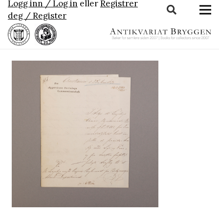
Logg inn / Log in
eller
Registrer
deg / Register