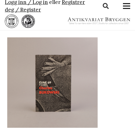
Logg inn / Log in
eller
Registrer
deg / Register