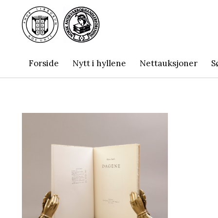
Forside
Nytt i hyllene
Nettauksjoner
S