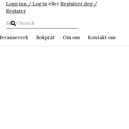
Logg inn / Log in
eller
Registrer deg /
Register
feranseverk
Bokprat
Om oss
Kontakt oss