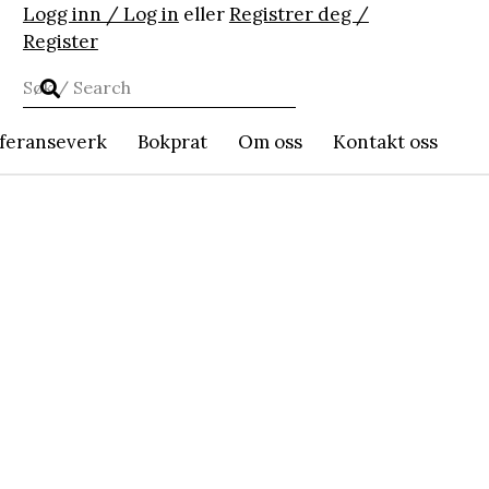
Logg inn / Log in
eller
Registrer deg /
Register
feranseverk
Bokprat
Om oss
Kontakt oss