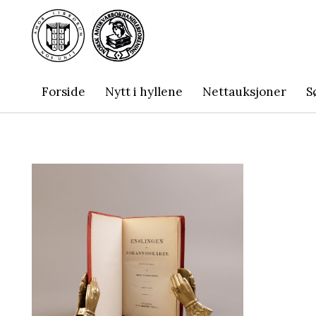
Forside
Nytt i hyllene
Nettauksjoner
S