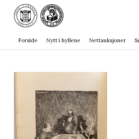
Forside
Nytt i hyllene
Nettauksjoner
S