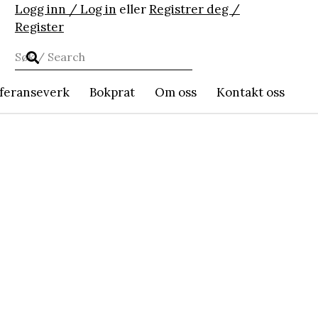
Logg inn / Log in
eller
Registrer deg /
Register
feranseverk
Bokprat
Om oss
Kontakt oss