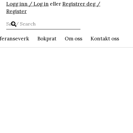
Logg inn / Log in
eller
Registrer deg /
Register
feranseverk
Bokprat
Om oss
Kontakt oss