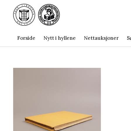
Forside
Nytt i hyllene
Nettauksjoner
S