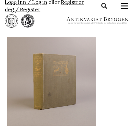
Logg inn / Log in
eller
Registrer
deg / Register