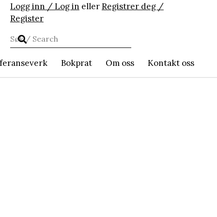
Logg inn / Log in
eller
Registrer deg /
Register
feranseverk
Bokprat
Om oss
Kontakt oss