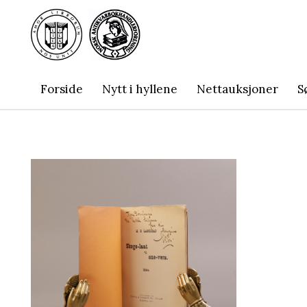
Forside
Nytt i hyllene
Nettauksjoner
S