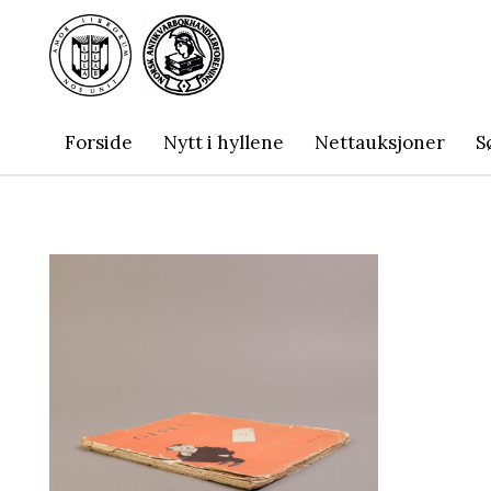
Forside
Nytt i hyllene
Nettauksjoner
S