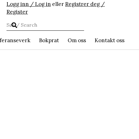
Logg inn / Log in
eller
Registrer deg /
Register
feranseverk
Bokprat
Om oss
Kontakt oss