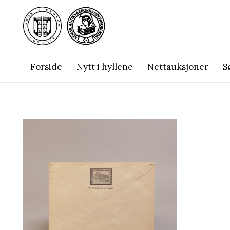
Forside
Nytt i hyllene
Nettauksjoner
S