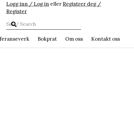
Logg inn / Log in
eller
Registrer deg /
Register
feranseverk
Bokprat
Om oss
Kontakt oss