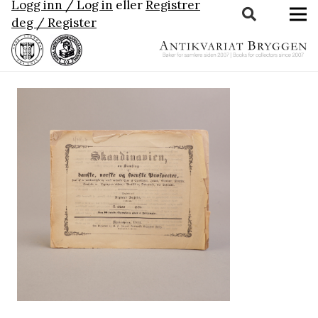
Logg inn / Log in
eller
Registrer
deg / Register