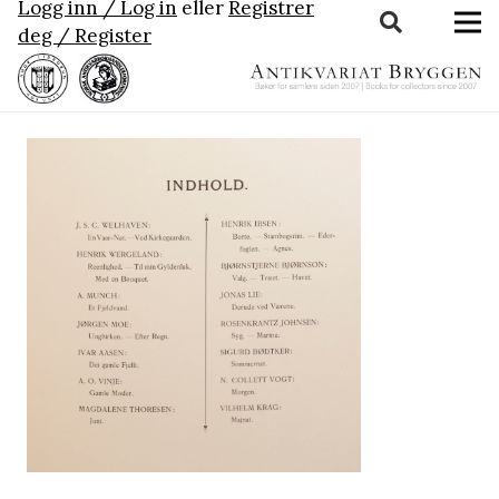
Logg inn / Log in
eller
Registrer
deg / Register