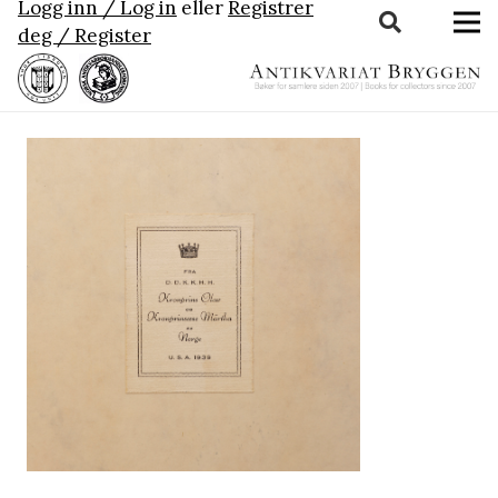
Logg inn / Log in
eller
Registrer
deg / Register