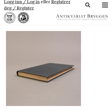
Logg inn / Log in
eller
Registrer
deg / Register