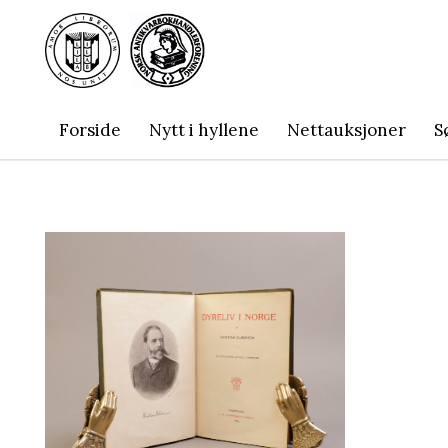
Forside
Nytt i hyllene
Nettauksjoner
S