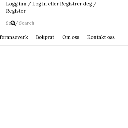
Logg inn / Log in
eller
Registrer deg /
Register
feranseverk
Bokprat
Om oss
Kontakt oss