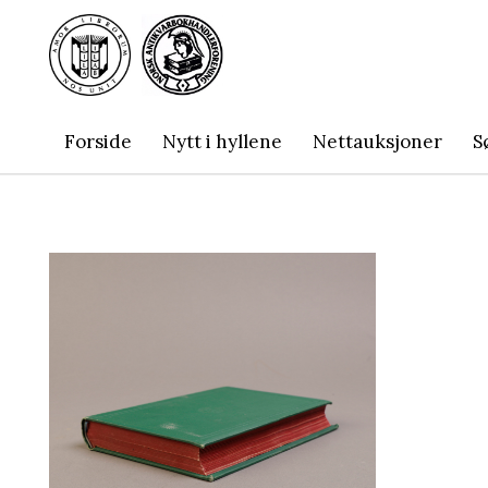
Forside
Nytt i hyllene
Nettauksjoner
S