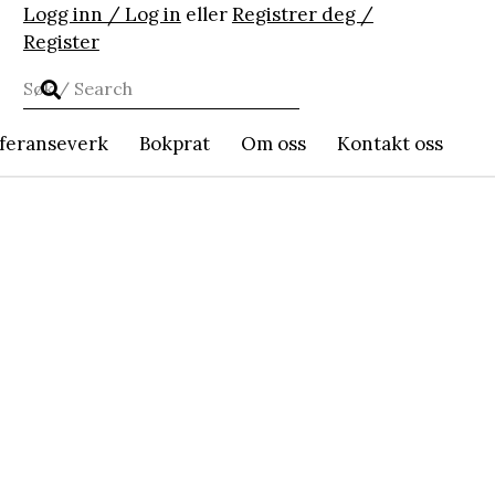
Logg inn / Log in
eller
Registrer deg /
Register
feranseverk
Bokprat
Om oss
Kontakt oss