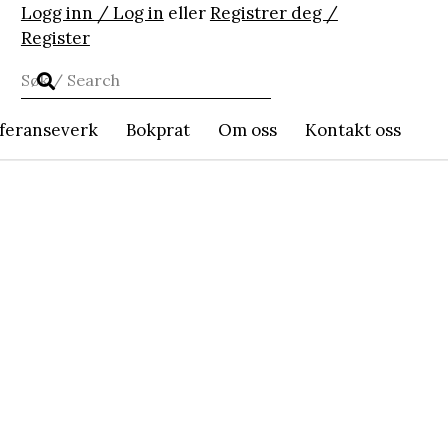
Logg inn / Log in
eller
Registrer deg /
Register
feranseverk
Bokprat
Om oss
Kontakt oss