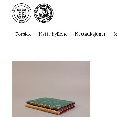
Forside
Nytt i hyllene
Nettauksjoner
S