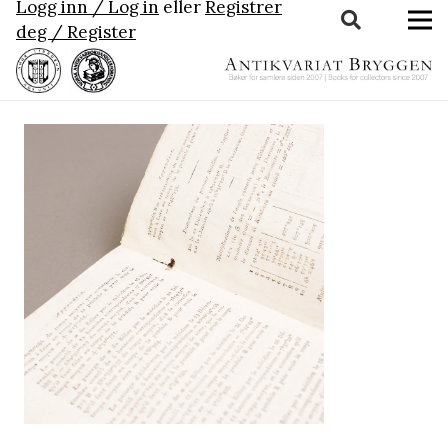
Logg inn / Log in
eller
Registrer
deg / Register