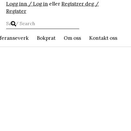
Logg inn / Log in
eller
Registrer deg /
Register
feranseverk
Bokprat
Om oss
Kontakt oss