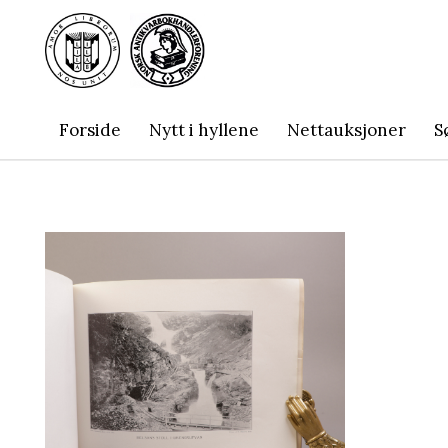
Forside
Nytt i hyllene
Nettauksjoner
S