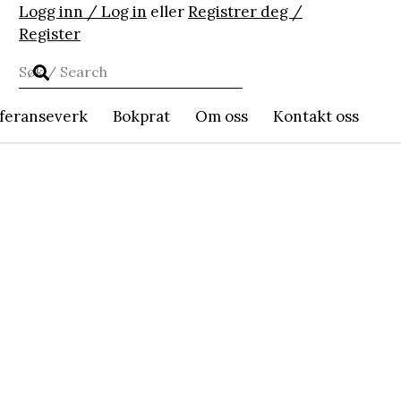
Logg inn / Log in
eller
Registrer deg /
Register
feranseverk
Bokprat
Om oss
Kontakt oss