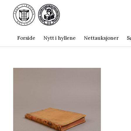
Forside
Nytt i hyllene
Nettauksjoner
S