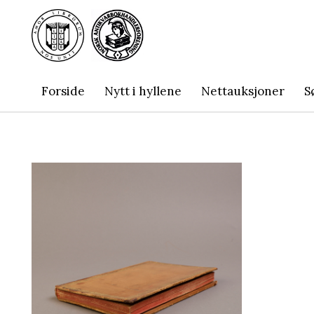
Forside
Nytt i hyllene
Nettauksjoner
S