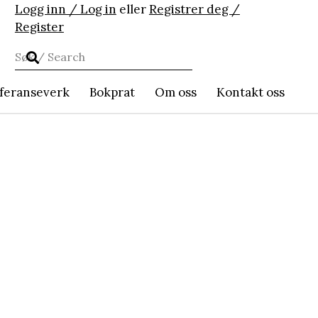
Logg inn / Log in
eller
Registrer deg /
Register
feranseverk
Bokprat
Om oss
Kontakt oss