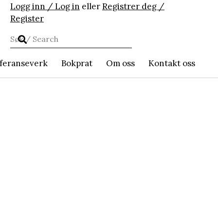
Logg inn / Log in
eller
Registrer deg /
Register
feranseverk
Bokprat
Om oss
Kontakt oss