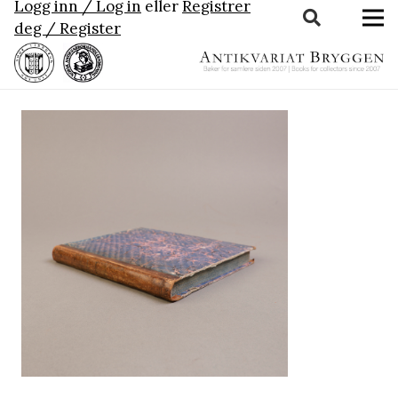
Logg inn / Log in
eller
Registrer
deg / Register