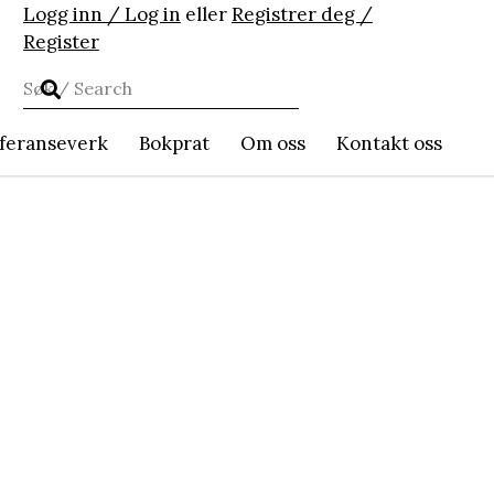
Logg inn / Log in
eller
Registrer deg /
Register
feranseverk
Bokprat
Om oss
Kontakt oss