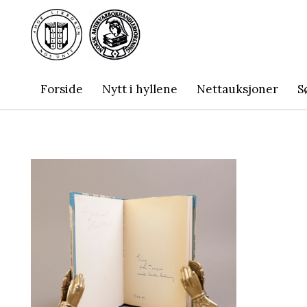
Forside
Nytt i hyllene
Nettauksjoner
S