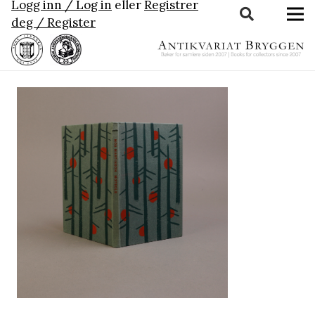
Logg inn / Log in
eller
Registrer
deg / Register