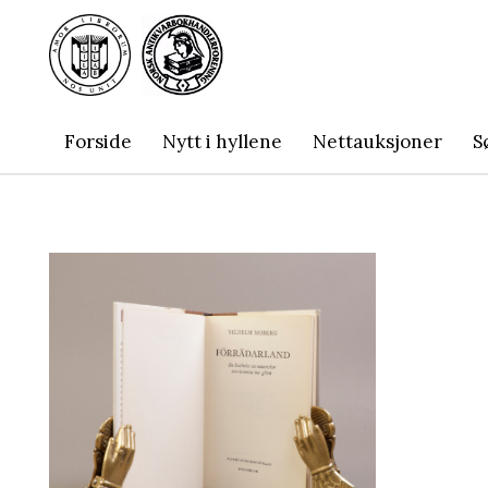
Forside
Nytt i hyllene
Nettauksjoner
S