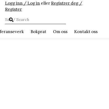
Logg inn / Log in
eller
Registrer deg /
Register
feranseverk
Bokprat
Om oss
Kontakt oss