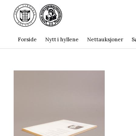
Forside
Nytt i hyllene
Nettauksjoner
S