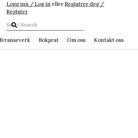
Logg inn / Log in
eller
Registrer deg /
Register
feranseverk
Bokprat
Om oss
Kontakt oss