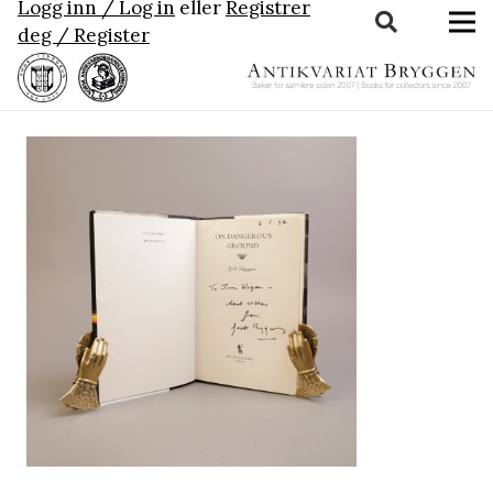
Logg inn / Log in
eller
Registrer
deg / Register