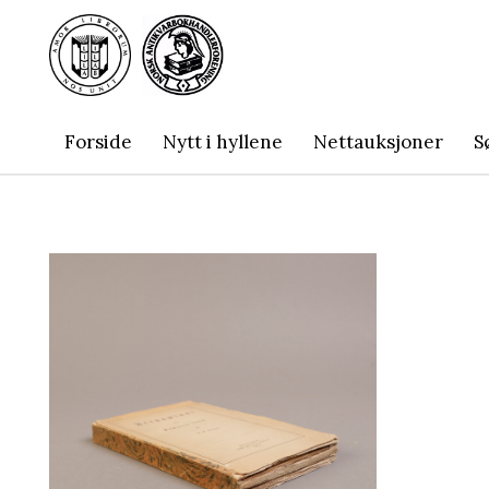
Forside
Nytt i hyllene
Nettauksjoner
S