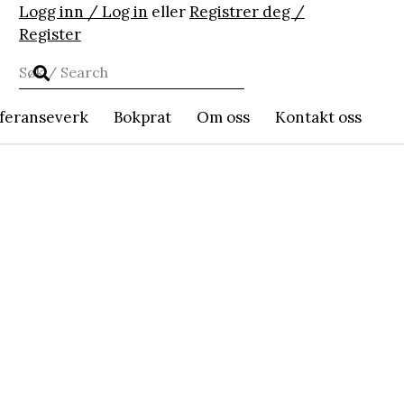
Logg inn / Log in
eller
Registrer deg /
Register
feranseverk
Bokprat
Om oss
Kontakt oss