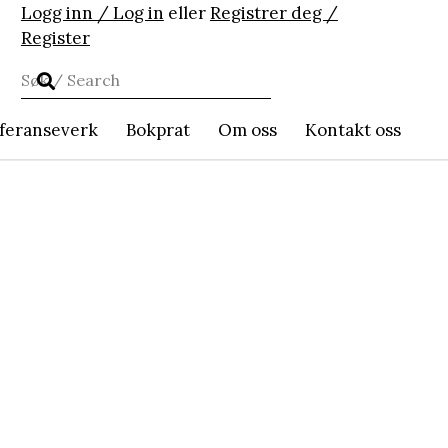
Logg inn / Log in
eller
Registrer deg /
Register
feranseverk
Bokprat
Om oss
Kontakt oss