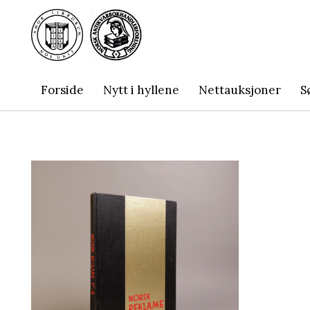
Forside
Nytt i hyllene
Nettauksjoner
S