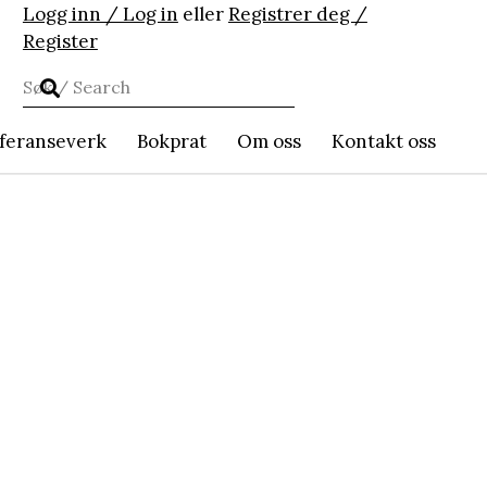
Logg inn / Log in
eller
Registrer deg /
Register
feranseverk
Bokprat
Om oss
Kontakt oss