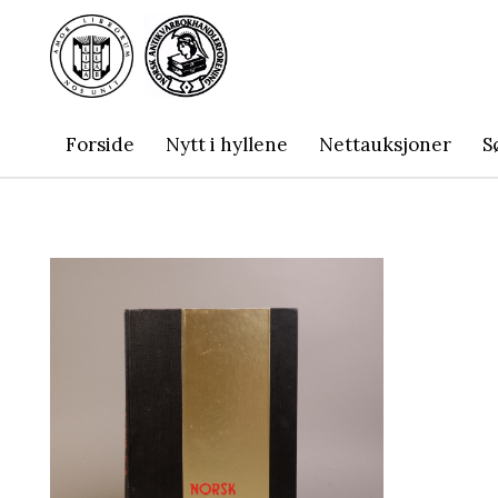
Forside
Nytt i hyllene
Nettauksjoner
S