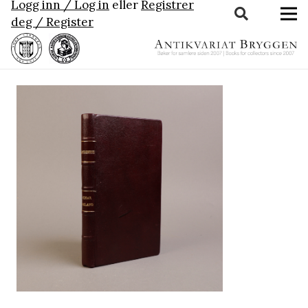
Logg inn / Log in
eller
Registrer
deg / Register