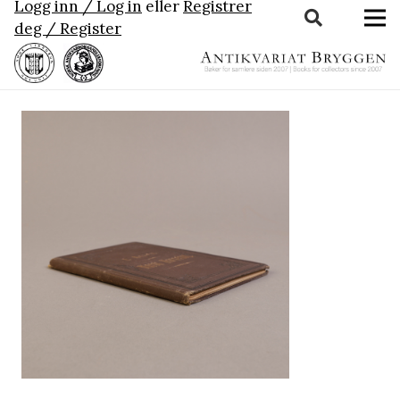
Logg inn / Log in
eller
Registrer
deg / Register