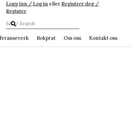
Logg inn / Log in
eller
Registrer deg /
Register
feranseverk
Bokprat
Om oss
Kontakt oss