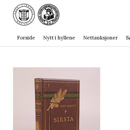
Forside
Nytt i hyllene
Nettauksjoner
S