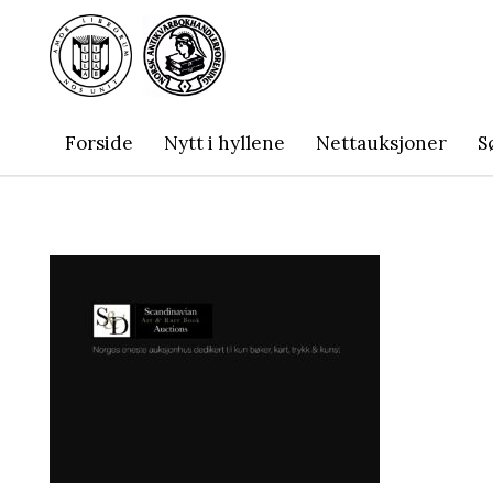
Forside
Nytt i hyllene
Nettauksjoner
S