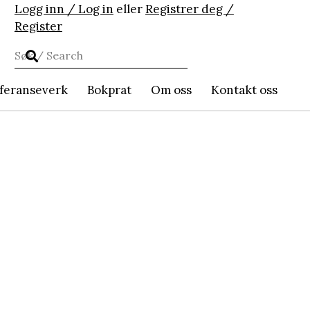
Logg inn / Log in
eller
Registrer deg /
Register
feranseverk
Bokprat
Om oss
Kontakt oss