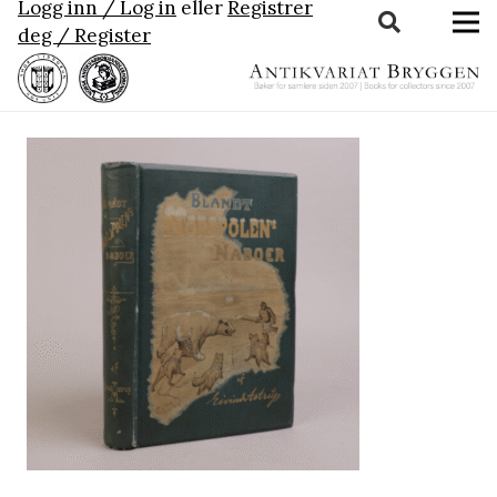
Logg inn / Log in
eller
Registrer
deg / Register