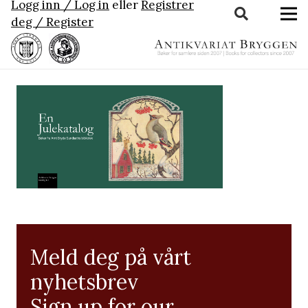
Logg inn / Log in
eller
Registrer
deg / Register
Meld deg på vårt
nyhetsbrev
Sign up for our