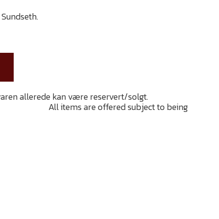
 Sundseth.
aren allerede kan være reservert/solgt.
It is
ay have been
All items are offered subject to being