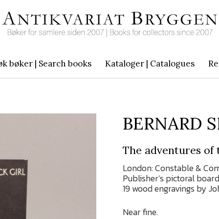
øk bøker | Search books
Kataloger | Catalogues
Re
BERNARD 
The adventures of t
London: Constable & Compan
Publisher’s pictoral boar
19 wood engravings by Joh
Near fine.