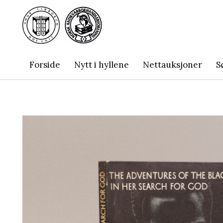
Forside
Nytt i hyllene
Nettauksjoner
S