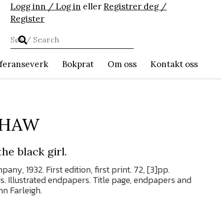
Logg inn / Log in
eller
Registrer deg /
Register
feranseverk
Bokprat
Om oss
Kontakt oss
SHAW
he black girl.
y, 1932. First edition, first print. 72, [3]pp.
ds. Illustrated endpapers. Title page, endpapers and
n Farleigh.