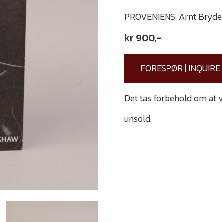
PROVENIENS: Arnt Bryde
kr
900
,-
FORESPØR | INQUIRE
Det tas forbehold om at v
reserved that the item m
unsold.