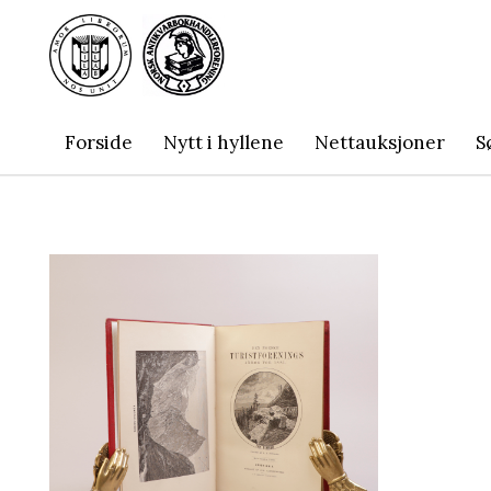
Forside
Nytt i hyllene
Nettauksjoner
S