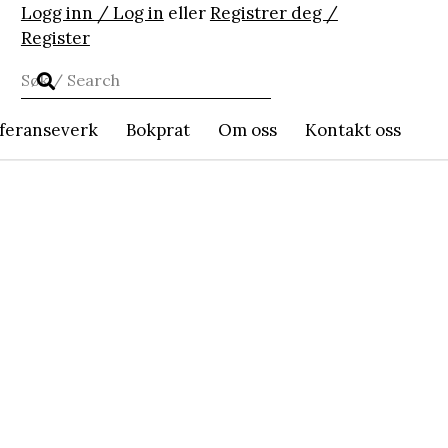
Logg inn / Log in
eller
Registrer deg /
Register
feranseverk
Bokprat
Om oss
Kontakt oss