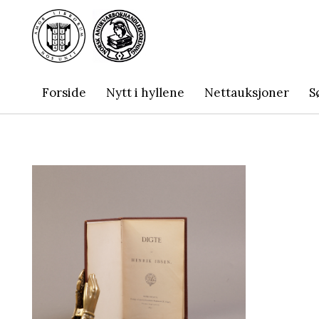
Forside
Nytt i hyllene
Nettauksjoner
S