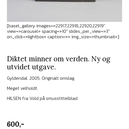
[basel_gallery images=»22917,22918,22920,22919″
view=»carousel» spacing=»10″ slides_per_view=»3″
on_click=»lightbox» caption=»» img_size=»thumbnail»]
Diktet minner om verden. Ny og
utvidet utgave.
Gyldendal. 2005. Originalt omslag.
Meget velholdt.
HILSEN fra Vold på smusstittelblad.
600,-