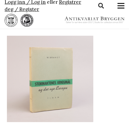
Logg inn / Log in
eller
Registrer
deg / Register