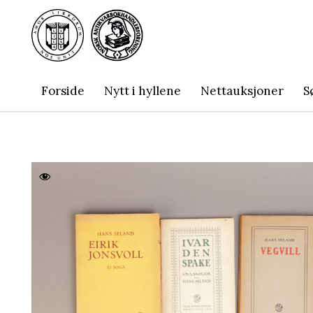
Forside
Nytt i hyllene
Nettauksjoner
S