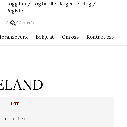
Logg inn / Log in
eller
Registrer deg /
Register
feranseverk
Bokprat
Om oss
Kontakt oss
SELAND
LOT
5 titler
